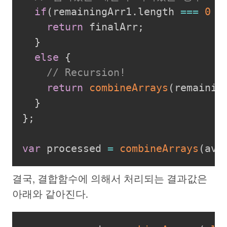
if
(
remainingArr1
.
length 
===
0
&
return
 finalArr
;
}
else
{
// Recursion!
return
combineArrays
(
remainin
}
}
;
var
 processed 
=
combineArrays
(
ave
결국, 결합함수에 의해서 처리되는 결과값은
아래와 같아진다.