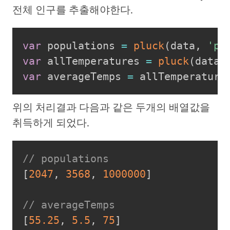
전체 인구를 추출해야한다.
var
 populations 
=
pluck
(
data
,
'po
var
 allTemperatures 
=
pluck
(
data
,
var
 averageTemps 
=
 allTemperature
위의 처리결과 다음과 같은 두개의 배열값을
취득하게 되었다.
// populations
[
2047
,
3568
,
1000000
]
// averageTemps
[
55.25
,
5.5
,
75
]