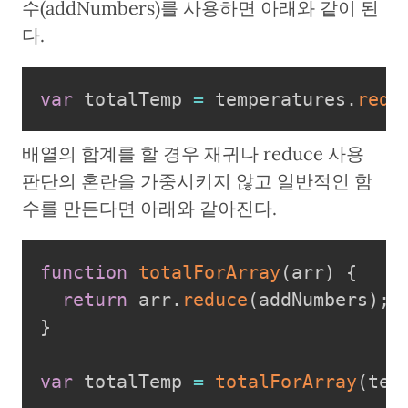
수(addNumbers)를 사용하면 아래와 같이 된
다.
var
 totalTemp 
=
 temperatures
.
redu
배열의 합계를 할 경우 재귀나 reduce 사용
판단의 혼란을 가중시키지 않고 일반적인 함
수를 만든다면 아래와 같아진다.
function
totalForArray
(
arr
)
{
return
 arr
.
reduce
(
addNumbers
)
;
}
var
 totalTemp 
=
totalForArray
(
tem