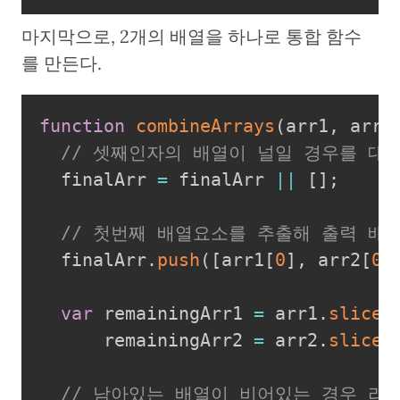
마지막으로, 2개의 배열을 하나로 통합 함수
를 만든다.
function
combineArrays
(
arr1
,
 arr2
// 셋째인자의 배열이 널일 경우를 대
  finalArr 
=
 finalArr 
||
[
]
;
// 첫번째 배열요소를 추출해 출력 배
  finalArr
.
push
(
[
arr1
[
0
]
,
 arr2
[
0
]
var
 remainingArr1 
=
 arr1
.
slice
(
      remainingArr2 
=
 arr2
.
slice
(
// 남아있는 배열이 비어있는 경우 리