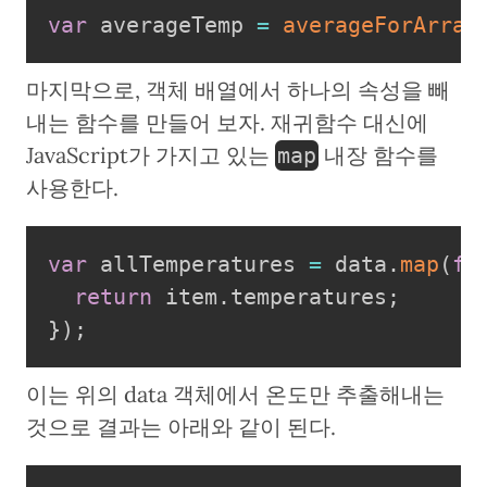
var
 averageTemp 
=
averageForArray
마지막으로, 객체 배열에서 하나의 속성을 빼
내는 함수를 만들어 보자. 재귀함수 대신에
JavaScript가 가지고 있는
내장 함수를
map
사용한다.
var
 allTemperatures 
=
 data
.
map
(
fu
return
 item
.
temperatures
;
}
)
;
이는 위의 data 객체에서 온도만 추출해내는
것으로 결과는 아래와 같이 된다.