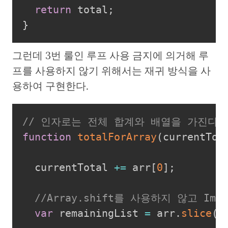
return
 total
;
}
그런데 3번 룰인 루프 사용 금지에 의거해 루
프를 사용하지 않기 위해서는 재귀 방식을 사
용하여 구현한다.
// 인자로는 전체 합계와 배열을 가진다.
function
totalForArray
(
currentTot
  currentTotal 
+=
 arr
[
0
]
;
//Array.shift를 사용하지 않고 I
var
 remainingList 
=
 arr
.
slice
(
1