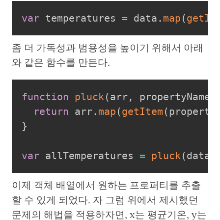
var
 temperatures 
=
 data
.
map
(
getIt
좀 더 가독성과 범용성을 높이기 위해서 아래
와 같은 함수를 만든다.
function
pluck
(
arr
,
 propertyName
)
return
 arr
.
map
(
getItem
(
property
}
var
 allTemperatures 
=
pluck
(
data
,
이제 객체 배열에서 원하는 프로퍼티를 추출
할 수 있게 되었다. 자 그럼 위에서 제시했던
문제의 해법을 적용하자면, x는 평균기온, y는