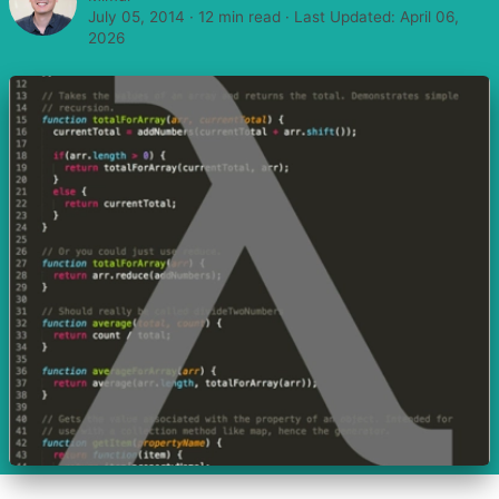
July 05, 2014
·
12 min read
· Last Updated:
April 06,
2026