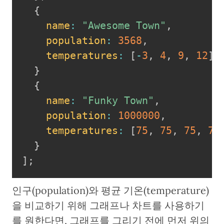
{
name
:
"Awesome Town"
,
population
:
3568
,
temperatures
:
[
-
3
,
4
,
9
,
12
]
}
{
name
:
"Funky Town"
,
population
:
1000000
,
temperatures
:
[
75
,
75
,
75
,
75
}
]
;
인구(population)와 평균 기온(temperature)
을 비교하기 위해 그래프나 차트를 사용하기
를 원한다면, 그래프를 그리기 전에 먼저 위의