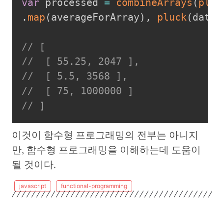
var
 processed 
=
combineArrays
(
plu
.
map
(
averageForArray
)
,
pluck
(
data
// [
//  [ 55.25, 2047 ],
//  [ 5.5, 3568 ],
//  [ 75, 1000000 ]
// ]
이것이 함수형 프로그래밍의 전부는 아니지
만, 함수형 프로그래밍을 이해하는데 도움이
될 것이다.
javascript
functional-programming