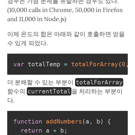
경우는 가끔 문제를 유발하는 경우도 있다.
(10,000 calls in Chrome, 50,000 in Firefox
and 11,000 in Node.js)
이제 온도의 합은 아래와 같이 호출하면 얻을
수 있게 되었다.
var
 totalTemp 
=
totalForArray
(
0
,
 
더 분해할 수 있는 부분이
totalForArray
함수의
을 처리하는 부분이
currentTotal
다.
function
addNumbers
(
a
,
 b
)
{
return
 a 
+
 b
;