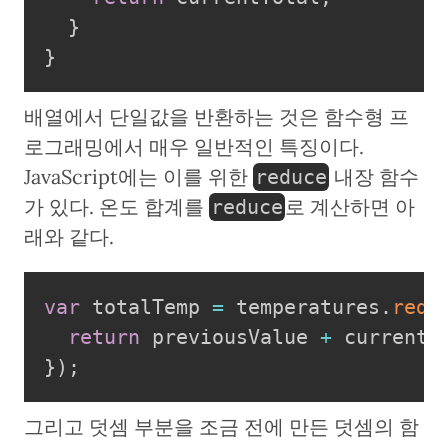
}
}
배열에서 단일값을 반환하는 것은 함수형 프
로그래밍에서 매우 일반적인 특징이다.
JavaScript에는 이를 위한
내장 함수
reduce
가 있다. 온도 합계를
로 계산하면 아
reduce
래와 같다.
var
 totalTemp 
=
 temperatures
.
redu
return
 previousValue 
+
 currentV
}
)
;
그리고 덧셈 부분을 조금 전에 만든 덧셈의 함