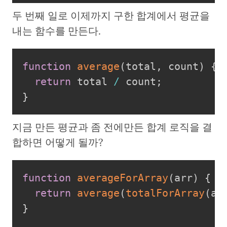
두 번째 일로 이제까지 구한 합계에서 평균을
내는 함수를 만든다.
function
average
(
total
,
 count
)
{
return
 total 
/
 count
;
}
지금 만든 평균과 좀 전에만든 합계 로직을 결
합하면 어떻게 될까?
function
averageForArray
(
arr
)
{
return
average
(
totalForArray
(
ar
}