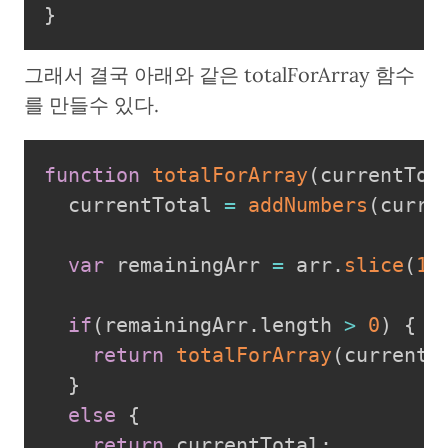
}
그래서 결국 아래와 같은 totalForArray 함수
를 만들수 있다.
function
totalForArray
(
currentTot
  currentTotal 
=
addNumbers
(
curre
var
 remainingArr 
=
 arr
.
slice
(
1
)
if
(
remainingArr
.
length 
>
0
)
{
return
totalForArray
(
currentT
}
else
{
return
 currentTotal
;