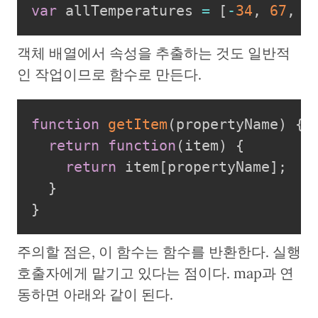
var
 allTemperatures 
=
[
-
34
,
67
,
1
객체 배열에서 속성을 추출하는 것도 일반적
인 작업이므로 함수로 만든다.
function
getItem
(
propertyName
)
{
return
function
(
item
)
{
return
 item
[
propertyName
]
;
}
}
주의할 점은, 이 함수는 함수를 반환한다. 실행
호출자에게 맡기고 있다는 점이다. map과 연
동하면 아래와 같이 된다.