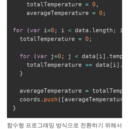
    totalTemperature 
=
0
,
    averageTemperature 
=
0
;
for
(
var
 i
=
0
;
 i 
<
 data
.
length
;
 i
+
  totalTemperature 
=
0
;
for
(
var
 j
=
0
;
 j 
<
 data
[
i
]
.
tempe
    totalTemperature 
+=
 data
[
i
]
.
t
}
  averageTemperature 
=
 totalTempe
  coords
.
push
(
[
averageTemperature
}
함수형 프로그래밍 방식으로 전환하기 위해서