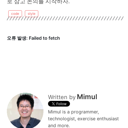
로 삼고 논의를 시작하자.
code
style
Mimul
Written by
Mimul is a programmer,
technologist, exercise enthusiast
and more.