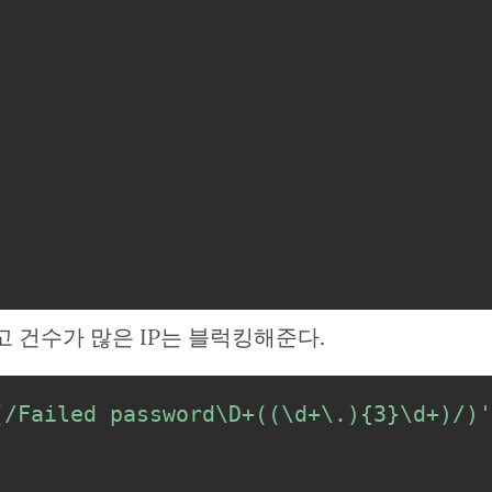
고 건수가 많은 IP는 블럭킹해준다.
(/Failed password\D+((\d+\.){3}\d+)/)'