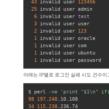
43
 invalid user 
123456
25
 invalid user admin

6
 invalid user 
test
3
 invalid user user

2
 invalid user 
123
1
 invalid user oracle

1
 invalid user com

1
 invalid user ubuntu

1
 invalid user password
아래는 IP별로 로그인 실패 시도 건수이
$ perl 
-ne
'print "$1\n" if
98
197.248
34
115.238