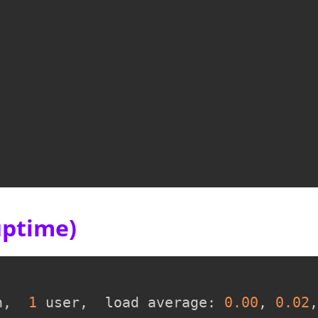
ptime)
n,  
1
 user,  load average: 
0.00
, 
0.02
,