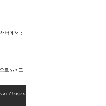
발서버에서 진
로 ssh 포
var/log/secure 
|
sort
|
uniq
-c
|
sor