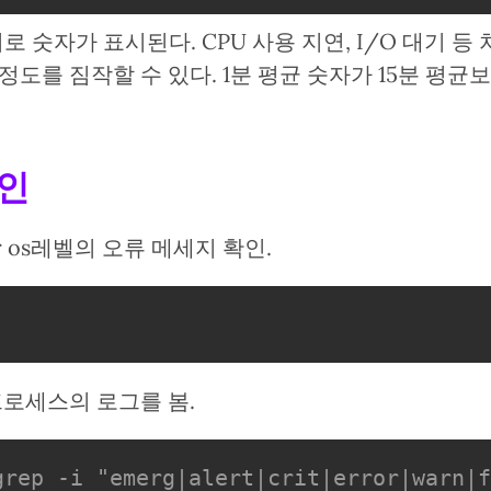
5분 단위로 숫자가 표시된다. CPU 사용 지연, I/O 대기 등
정도를 짐작할 수 있다. 1분 평균 숫자가 15분 평균
확인
ller os레벨의 오류 메세지 확인.
 프로세스의 로그를 봄.
grep -i "emerg|alert|crit|error|warn|f