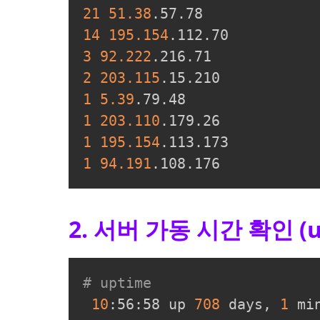
21
51.38
14
195.154
3
92.222
2
203.115
1
5.39
1
203.110
1
195.154
1
94.191
.108.176
2. 서버 가동 시간 확인 (u
# uptime
10
:56:58 up 
708
 days, 
1
 mi