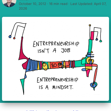
October 10, 2012
·
16 min read
· Last Updated:
April 07,
2026