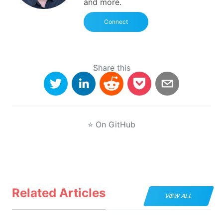
and more.
Connect
Share this
⭐
On GitHub
Related Articles
VIEW ALL