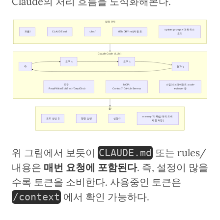
Claude의 처리 흐름을 도식화해본다.
입력 컨텍스트
system prompt + 대화 히스
프롬프트
CLAUDE.md
rules/
MEMORY.md(자동 로드)
토리
Claude Code（LLM）
도구 선택
도구 실행
추론
결과 반영
도구: 
MCP: 
스킬/서브에이전트: code-
Read/Write/Edit/Bash/Grep/Glob
Context7·GitHub·Serena
reviewer 등
출력
memory/ 기록(실패·피드백 
코드 생성 및 편집
명령 실행 결과
설명·제안
자동 저장)
위 그림에서 보듯이
또는 rules/
CLAUDE.md
내용은
매번 요청에 포함된다
. 즉, 설정이 많을
수록 토큰을 소비한다. 사용중인 토큰은
에서 확인 가능하다.
/context