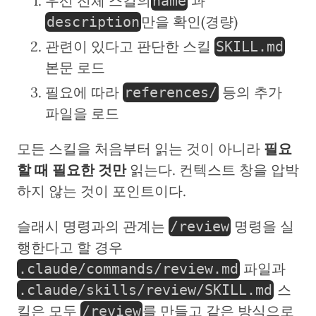
우선 전체 스킬의
과
name
만을 확인(경량)
description
관련이 있다고 판단한 스킬
SKILL.md
본문 로드
필요에 따라
등의 추가
references/
파일을 로드
모든 스킬을 처음부터 읽는 것이 아니라
필요
할 때 필요한 것만
읽는다. 컨텍스트 창을 압박
하지 않는 것이 포인트이다.
슬래시 명령과의 관계는
명령을 실
/review
행한다고 할 경우
파일과
.claude/commands/review.md
스
.claude/skills/review/SKILL.md
킬은 모두
를 만들고 같은 방식으로
/review