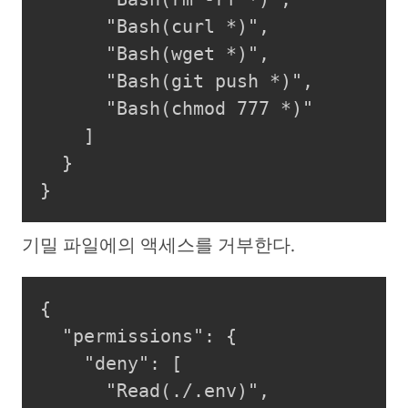
      "Bash(curl *)",

      "Bash(wget *)",

      "Bash(git push *)",

      "Bash(chmod 777 *)"

    ]

  }

기밀 파일에의 액세스를 거부한다.
{

  "permissions": {

    "deny": [

      "Read(./.env)",
