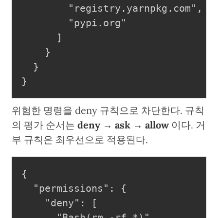
        "registry.yarnpkg.com",

        "pypi.org"

      ]

    }

  }

}
위험한 명령을 deny 규칙으로 차단한다. 규칙
의 평가 순서는
deny → ask → allow
이다. 거
부 규칙은 최우선으로 적용된다.
{

  "permissions": {

    "deny": [

      "Bash(rm -rf *)",
