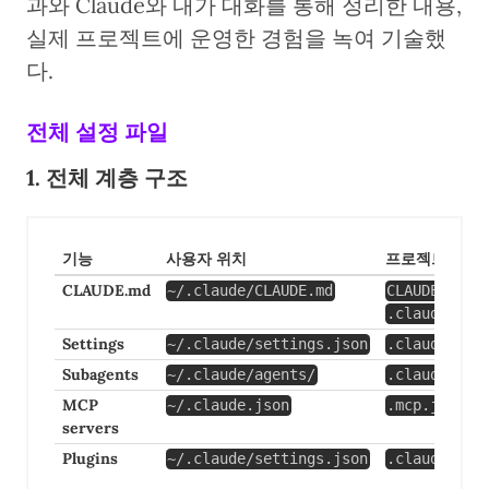
과와 Claude와 내가 대화를 통해 정리한 내용,
실제 프로젝트에 운영한 경험을 녹여 기술했
다.
전체 설정 파일
1. 전체 계층 구조
기능
사용자 위치
프로젝트 위치
CLAUDE.md
또
~/.claude/CLAUDE.md
CLAUDE.md
.claude/CLA
Settings
~/.claude/settings.json
.claude/set
Subagents
~/.claude/agents/
.claude/age
MCP
~/.claude.json
.mcp.json
servers
Plugins
~/.claude/settings.json
.claude/set