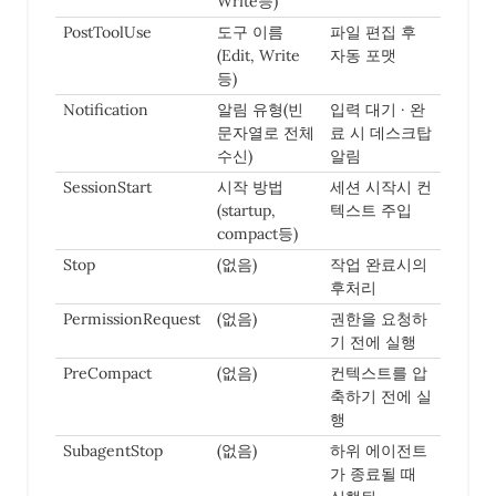
Write등)
PostToolUse
도구 이름
파일 편집 후
(Edit, Write
자동 포맷
등)
Notification
알림 유형(빈
입력 대기 · 완
문자열로 전체
료 시 데스크탑
수신)
알림
SessionStart
시작 방법
세션 시작시 컨
(startup,
텍스트 주입
compact등)
Stop
(없음)
작업 완료시의
후처리
PermissionRequest
(없음)
권한을 요청하
기 전에 실행
PreCompact
(없음)
컨텍스트를 압
축하기 전에 실
행
SubagentStop
(없음)
하위 에이전트
가 종료될 때