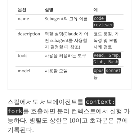
옵션
설명
예
name
Subagent의 고유 이름
code-
reviewer
description
역할 설명(Claude가 어
코드 품질, 가
떤 subagent를 사용할
독성 및 모범
지 결정할 때 참조)
사례 검토
tools
사용을 허용하는 도구
Read, Grep,
Glob, Bash
model
사용할 모델
,
opus
sonnet
등
스킬에서도 서브에이전트를
context:
를 호출하면 분리 컨텍스트에서 실행 가
fork
능하다. 병렬도 상한은 10이고 초과분은 큐에
기록된다.