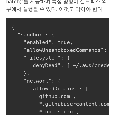
hatch)“를 제공하며 특정 명령이 샌드박스 외
부에서 실행될 수 있다. 이것도 막아야 한다.
{

  "sandbox": {

    "enabled": true,

    "allowUnsandboxedCommands": fa
    "filesystem": {

      "denyRead": ["~/.aws/credent
    },

    "network": {

      "allowedDomains": [

        "github.com",

        "*.githubusercontent.com",
        "*.npmjs.org",
