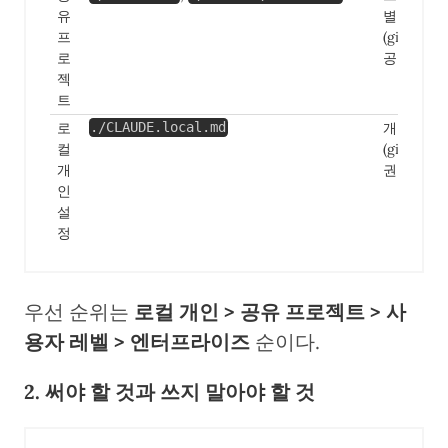
유
별 설정
프
(git으로
로
공유)
젝
트
로
개인 설정
./CLAUDE.local.md
컬
(gitignore
개
권장)
인
설
정
우선 순위는
로컬 개인 > 공유 프로젝트 > 사
용자 레벨 > 엔터프라이즈
순이다.
2. 써야 할 것과 쓰지 말아야 할 것