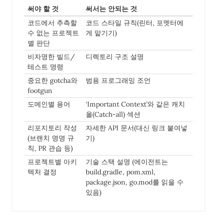
써야 할 것
써서는 안되는 것
코드에서 추측할
코드 스타일 규칙(린터, 포멧터에
수 없는 프로젝트
게 맡기기)
별 판단
비자명한 빌드/
디렉토리 구조 설명
테스트 명령
중요한 gotcha와
범용 프로그래밍 조언
footgun
도메인별 용어
‘Important Context’와 같은 캐치
올(Catch-all) 섹션
리포지토리 작성
자세한 API 문서(대신 링크 붙여넣
(브랜치 명명 규
기)
칙, PR 관습 등)
프로젝트별 아키
기술 스택 설명 (에이전트는
텍처 결정
build.gradle, pom.xml,
package.json, go.mod를 읽을 수
있음)