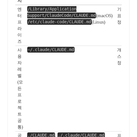
치
엔
기업 코딩
/Library/Application
터
(macOS)
표준, 보안
Support/ClaudeCode/CLAUDE.md
프
(Linux)
정책
/etc/claude-code/CLAUDE.md
라
이
즈
사
개인 코드
~/.claude/CLAUDE.md
용
스타일 설
자
정
레
벨
(모
든
프
로
젝
트
공
통)
공
,
프로젝트
./CLAUDE.md
./.claude/CLAUDE.md