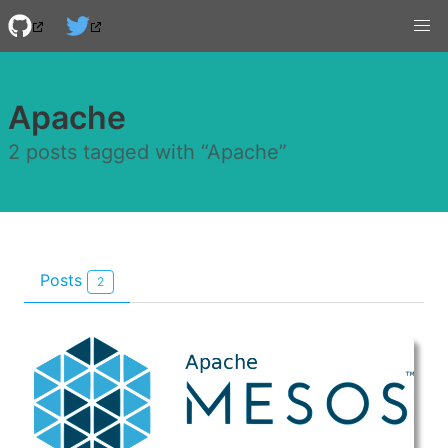
Apache
2 posts tagged with “Apache”
Posts
2