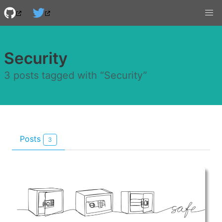
Security
3 posts tagged with “Security”
Posts
3