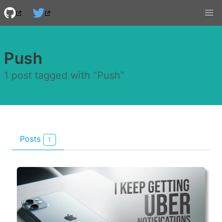
Push
1 post tagged with “Push”
Posts
1