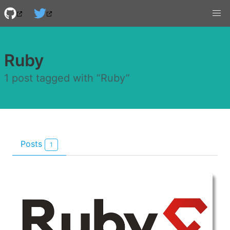
Ruby
1 post tagged with “Ruby”
Posts
1