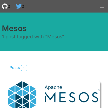
Mesos
1 post tagged with “Mesos”
Posts
1