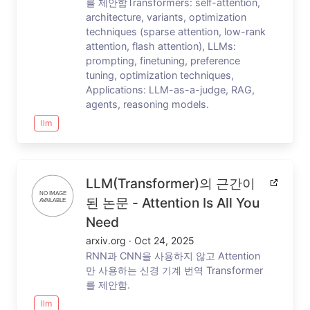
를 제안함Transformers: self-attention,
architecture, variants, optimization
techniques (sparse attention, low-rank
attention, flash attention), LLMs:
prompting, finetuning, preference
tuning, optimization techniques,
Applications: LLM-as-a-judge, RAG,
agents, reasoning models.
llm
LLM(transformer)의 근간이
된 논문 - Attention Is All You
Need
arxiv.org
·
Oct 24, 2025
RNN과 CNN을 사용하지 않고 Attention
만 사용하는 신경 기계 번역 Transformer
를 제안함.
llm