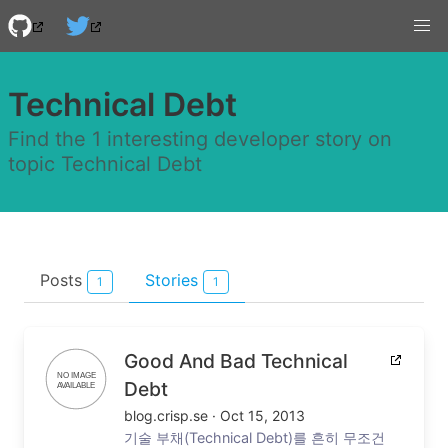
Technical Debt
Find the 1 interesting developer story on
topic Technical Debt
Posts
Stories
1
1
Good And Bad Technical
Debt
blog.crisp.se
·
Oct 15, 2013
기술 부채(Technical Debt)를 흔히 무조건